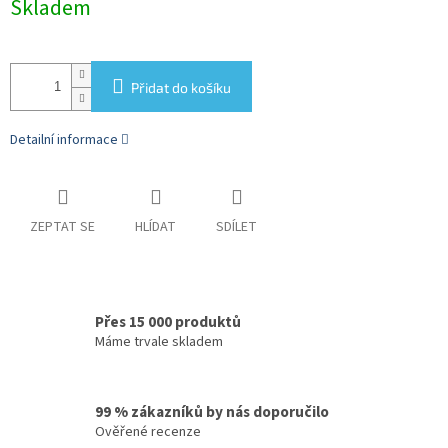
Skladem
cena:
Přidat do košíku
Detailní informace
ZEPTAT SE
HLÍDAT
SDÍLET
Přes 15 000 produktů
Máme trvale skladem
99 % zákazníků by nás doporučilo
Ověřené recenze