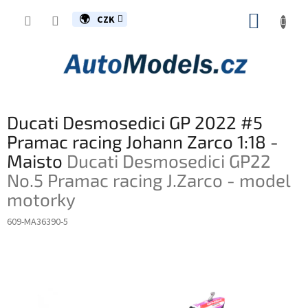
Přejít
NÁKUP
na
CZK
obsah
KOŠÍK
Ducati Desmosedici GP 2022 #5
Pramac racing Johann Zarco 1:18 -
Maisto
Ducati Desmosedici GP22
No.5 Pramac racing J.Zarco - model
motorky
609-MA36390-5