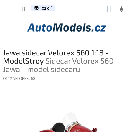
Přejít
NÁKUP
na
CZK
obsah
KOŠÍK
Jawa sidecar Velorex 560 1:18 -
ModelStroy
Sidecar Velorex 560
Jawa - model sidecaru
Q112-VELOREX560