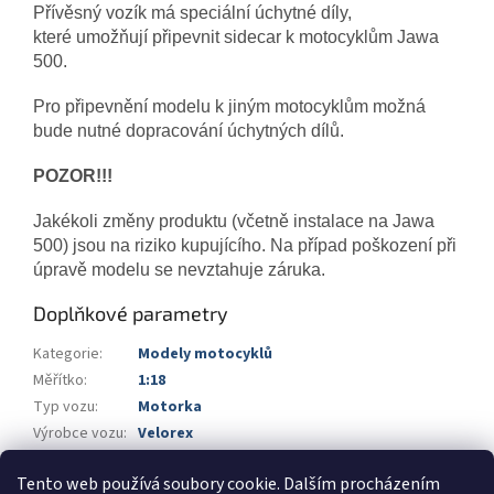
Přívěsný vozík má speciální úchytné díly,
které umožňují připevnit sidecar k motocyklům Jawa
500.
Pro připevnění modelu k jiným motocyklům možná
bude nutné dopracování úchytných dílů.
POZOR!!!
Jakékoli změny produktu (včetně instalace na Jawa
500) jsou na riziko kupujícího. Na případ poškození při
úpravě modelu se nevztahuje záruka.
Doplňkové parametry
Kategorie
:
Modely motocyklů
Měřítko
:
1:18
Typ vozu
:
Motorka
Výrobce vozu
:
Velorex
Výrobce
:
ModelStroy
Tento web používá soubory cookie. Dalším procházením
Barva
:
červená