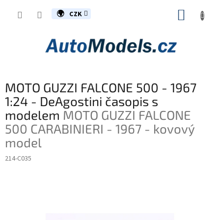
Přejít
NÁKUP
na
CZK
obsah
KOŠÍK
MOTO GUZZI FALCONE 500 - 1967
1:24 - DeAgostini časopis s
modelem
MOTO GUZZI FALCONE
500 CARABINIERI - 1967 - kovový
model
214-C035