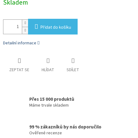
Skladem
cena:
Přidat do košíku
Detailní informace
ZEPTAT SE
HLÍDAT
SDÍLET
Přes 15 000 produktů
Máme trvale skladem
99 % zákazníků by nás doporučilo
Ověřené recenze